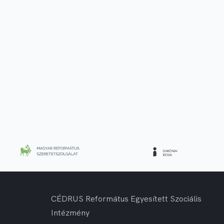
CÉDRUS Református Egyesített Szociális
Intézmény