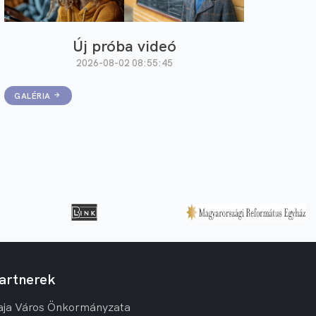
Új próba videó
2026-08-02 08:55:45
GALÉRIA
artnerek
aja Város Önkormányzata