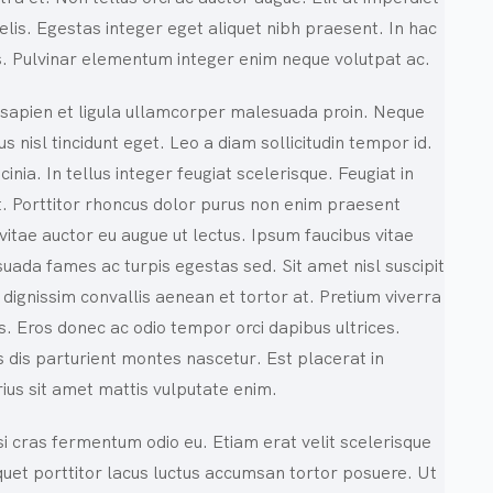
elis. Egestas integer eget aliquet nibh praesent. In hac
us. Pulvinar elementum integer enim neque volutpat ac.
 sapien et ligula ullamcorper malesuada proin. Neque
s nisl tincidunt eget. Leo a diam sollicitudin tempor id.
nia. In tellus integer feugiat scelerisque. Feugiat in
. Porttitor rhoncus dolor purus non enim praesent
 vitae auctor eu augue ut lectus. Ipsum faucibus vitae
suada fames ac turpis egestas sed. Sit amet nisl suscipit
 dignissim convallis aenean et tortor at. Pretium viverra
s. Eros donec ac odio tempor orci dapibus ultrices.
 dis parturient montes nascetur. Est placerat in
ius sit amet mattis vulputate enim.
isi cras fermentum odio eu. Etiam erat velit scelerisque
iquet porttitor lacus luctus accumsan tortor posuere. Ut