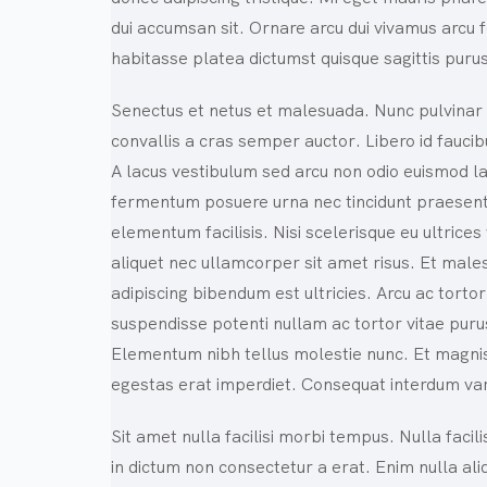
dui accumsan sit. Ornare arcu dui vivamus arcu f
habitasse platea dictumst quisque sagittis pur
Senectus et netus et malesuada. Nunc pulvinar
convallis a cras semper auctor. Libero id faucibu
A lacus vestibulum sed arcu non odio euismod laci
fermentum posuere urna nec tincidunt praesent
elementum facilisis. Nisi scelerisque eu ultrices
aliquet nec ullamcorper sit amet risus. Et male
adipiscing bibendum est ultricies. Arcu ac tortor
suspendisse potenti nullam ac tortor vitae puru
Elementum nibh tellus molestie nunc. Et magnis
egestas erat imperdiet. Consequat interdum var
Sit amet nulla facilisi morbi tempus. Nulla facil
in dictum non consectetur a erat. Enim nulla al