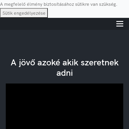
A megfelelő élmény biztosításához sütikre van szükség.
Sütik engedélyezése
A jövő azoké akik szeretnek
adni